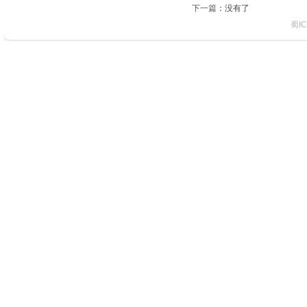
下一篇
：没有了
蜀IC