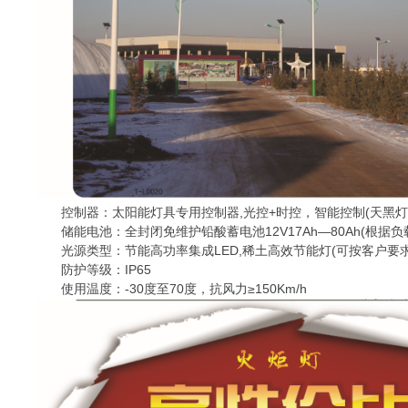
控制器：太阳能灯具专用控制器,光控+时控，智能控制(天黑灯
储能电池：全封闭免维护铅酸蓄电池12V17Ah—80Ah(根据负
光源类型：节能高功率集成LED,稀土高效节能灯(可按客户要求
防护等级：IP65
使用温度：-30度至70度，抗风力≥150Km/h